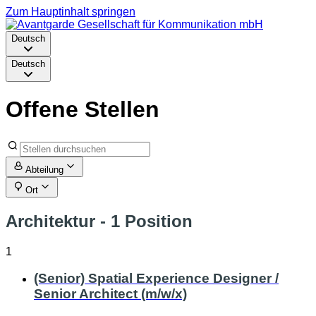
Zum Hauptinhalt springen
Deutsch
Deutsch
Offene Stellen
Abteilung
Ort
Architektur
- 1 Position
1
(Senior) Spatial Experience Designer /
Senior Architect (m/w/x)