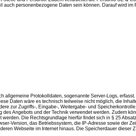
 Teil auch personenbezogene Daten sein können. Darauf wird i
isch allgemeine Protokolldaten, sogenannte Server-Logs, erfas
se Daten wäre es technisch teilweise nicht möglich, die Inhalt
dere zur Zugriffs-, Eingabe-, Weitergabe- und Speicherkontro
ung des Angebots und der Technik verwendet werden. Zudem könn
et werden. Die Rechtsgrundlage hierfür findet sich in § 25 Abs
-Version, das Betriebssystem, die IP-Adresse sowie der Zeits
eren Webseite im Internet hinaus. Die Speicherdauer dieser Zug