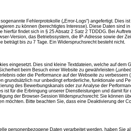
genannte Fehlerprotokolle („Error-Logs“) angefertigt. Dies ist
agieren zu können (berechtigtes Interesse). Diese Daten sind 
 hierfür findet sich in § 25 Absatz 2 Satz 2 TDDDG. Bei Auftr
-Version, das Betriebssystem, die IP-Adresse sowie der Zeit
le beträgt bis zu 7 Tage. Ein Widerspruchsrecht besteht nicht.
es eingesetzt. Dies sind kleine Textdateien, welche auf dem Ge
icherheit beim Besuch einer Website zu gewährleisten („unbedin
erlebnis oder die Performance auf der Webseite zu verbessern 
men grundsätzlich nur unbedingt erforderliche, funktionale und
fizierung des Bewerbungskanals oder zur Analyse der Performan
s ist für die Erbringung unserer Dienstleistungen und damit für
endigung der Browser-Session Widerspruchsrecht: Sie können üb
n möchten. Bitte beachten Sie, dass eine Deaktivierung der C
telle personenbezogene Daten verarbeitet werden, haben Sie a