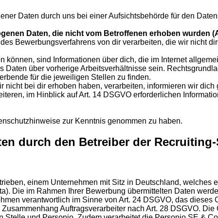
ener Daten durch uns bei einer Aufsichtsbehörde für den Date
genen Daten, die nicht vom Betroffenen erhoben wurden (
 Bewerbungsverfahrens von dir verarbeiten, die wir nicht dire
können, sind Informationen über dich, die im Internet allgemei
Daten über vorherige Arbeitsverhältnisse sein. Rechtsgrundlage 
rbende für die jeweiligen Stellen zu finden.
r nicht bei dir erhoben haben, verarbeiten, informieren wir di
weiteren, im Hinblick auf Art. 14 DSGVO erforderlichen Informati
atenschutzhinweise zur Kenntnis genommen zu haben.
en durch den Betreiber der Recruiting-
betrieben, einem Unternehmen mit Sitz in Deutschland, welch
ata). Die im Rahmen Ihrer Bewerbung übermittelten Daten werde
ehmen verantwortlich im Sinne von Art. 24 DSGVO, das dieses O
m Zusammenhang Auftragsverarbeiter nach Art. 28 DSGVO. Die Gr
en Stelle und Personio. Zudem verarbeitet die Personio SE & Co