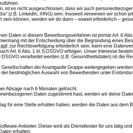
zuführen.
lten, ist es nicht ausgeschlossen, dass wir auch personenbezoge
ia“ (z.B. LinkedIn, XING) sein. Insoweit verweisen wir schon j
 sein können, werden wir dir dann – soweit erforderlich – geson
en Daten in diesem Bewerbungsverfahren ist primär Art. 6 Abs.
mmenhang mit der Entscheidung über die Begründung eines Besch
gf. zur Rechtsverfolgung erforderlich sein, kann eine Datenve
ch Art. 6 Abs. 1 lit. f) DSGVO erfolgen. Unser Interesse bes
 DSGVO verarbeitet werden (z.B. Gesundheitsdaten) ist die Rech
ellschaften der Avantgarde Gruppe weitergegeben werden. Rech
in der bestmöglichen Auswahl von Bewerbenden unter Einbindu
er Absage nach 6 Monaten gelöscht.
rsonenbezogenen Daten zugestimmt hast, werden wir deine Dat
g für eine Stelle erhalten haben, werden die Daten aus dem 
oftware-Anbieter. Dieser wird als Dienstleister für uns tätig 
aten erhalten.