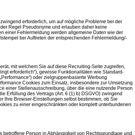
 zwingend erforderlich, um auf mögliche Probleme bei der
in der Regel Pseudonyme und erlauben daher keine
eten einer Fehlermeldung werden allgemeine Daten wie der
stempel bei Auftreten der entsprechenden Fehlermeldung/-
rät, mit welchem Sie auf diese Recruiting-Seite zugreifen,
gt erforderlich“), gewisse Funktionalitäten wie Standard-
(„Performance“) oder zielgruppenbasierte Werbung
 Performance Cookies zum Einsatz, insbesondere zur Umsetzung
ce einer Stellenausschreibung, über die eine nutzende Person
 die Erfüllung des Vertrags (Art. 6 (1) b) DSGVO) zwingend
er Ihre Browser-Einstellungen selbst bestimmen, ob Sie
ookies zu einer eingeschränkten oder komplett unterbundenen
ls betroffene Person in Abhängigkeit von Rechtsgrundlage und