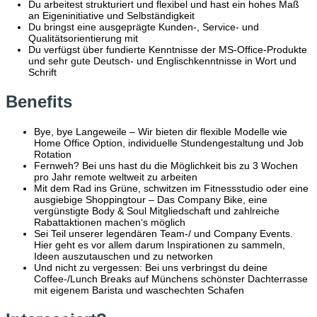
Du arbeitest strukturiert und flexibel und hast ein hohes Maß
an Eigeninitiative und Selbständigkeit
Du bringst eine ausgeprägte Kunden-, Service- und
Qualitätsorientierung mit
Du verfügst über fundierte Kenntnisse der MS-Office-Produkte
und sehr gute Deutsch- und Englischkenntnisse in Wort und
Schrift
Benefits
Bye, bye Langeweile – Wir bieten dir flexible Modelle wie
Home Office Option, individuelle Stundengestaltung und Job
Rotation
Fernweh? Bei uns hast du die Möglichkeit bis zu 3 Wochen
pro Jahr remote weltweit zu arbeiten
Mit dem Rad ins Grüne, schwitzen im Fitnessstudio oder eine
ausgiebige Shoppingtour – Das Company Bike, eine
vergünstigte Body & Soul Mitgliedschaft und zahlreiche
Rabattaktionen machen‘s möglich
Sei Teil unserer legendären Team-/ und Company Events.
Hier geht es vor allem darum Inspirationen zu sammeln,
Ideen auszutauschen und zu networken
Und nicht zu vergessen: Bei uns verbringst du deine
Coffee-/Lunch Breaks auf Münchens schönster Dachterrasse
mit eigenem Barista und waschechten Schafen