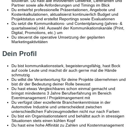
souverän. Du hast alle involvierten Gewerke, Lieferanten und
Partner sowie alle Anforderungen und Timings im Blick
Du entwirfst professionelle Präsentationen, Angebote und
Kostenkalkulationen, aktualisierst kontinuierlich Budget und
Projektstatus und erstellst Reportings sowie Evaluationen
Du setzt die Kommunikations- und Contentplanung (jahres- &
quartalsweise) inkl. Auswahl der Kommunikationskanäle (Print,
Digital, Promotions, etc.) um
Du steuerst die operative Umsetzung der geplanten
Marketingaktivitäten
Dein Profil
Du bist kommunikationsstark, begeisterungsfähig, hast Bock
auf coole Leute und machst dir auch gerne mal die Hände
schmutzig
Du willst die Verantwortung für deine Projekte übernehmen und
bist dir der Bedeutung deiner Rolle bewusst
Du hast etwas Vergleichbares schon einmal gemacht und
bringst mindestens 3 Jahre Berufserfahrung im Bereich
Eventmanagement / Projektmangement mit
Du verfügst über exzellente Branchenkenntnisse in der
Automotive Industrie und unterscheidest zwischen
unterschiedlichen Fahrzeugmodellen nicht nur nach Farben
Du bist ein Organisationstalent und behältst auch in stressigen
Situationen stets einen kühlen Kopf
Du hast eine hohe Affinität zu Zahlen und Kostenmanagement